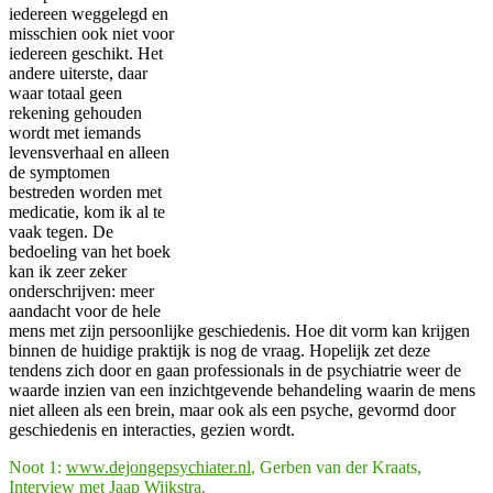
iedereen weggelegd en
misschien ook niet voor
iedereen geschikt. Het
andere uiterste, daar
waar totaal geen
rekening gehouden
wordt met iemands
levensverhaal en alleen
de symptomen
bestreden worden met
medicatie, kom ik al te
vaak tegen. De
bedoeling van het boek
kan ik zeer zeker
onderschrijven: meer
aandacht voor de hele
mens met zijn persoonlijke geschiedenis. Hoe dit vorm kan krijgen
binnen de huidige praktijk is nog de vraag. Hopelijk zet deze
tendens zich door en gaan professionals in de psychiatrie weer de
waarde inzien van een inzichtgevende behandeling waarin de mens
niet alleen als een brein, maar ook als een psyche, gevormd door
geschiedenis en interacties, gezien wordt.
Noot 1:
www.dejongepsychiater.nl
, Gerben van der Kraats,
Interview met Jaap Wijkstra.