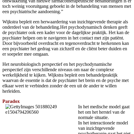
ontwikkeling van nieuwe farmacotherapeutische behandelingen is er
toch weinig vooruitgang geboekt in de behandeling van mensen met
een psychiatrische aandoening.”
Wijkstra bepleit een herwaardering van inzichtgevende therapie als
onderdeel van de behandeling.Het psychodynamisch denken geeft
de psychiater ook een kader voor de dagelijkse praktijk. Het kan de
psychiater helpen om te navigeren in het contact met zijn patiënt.
Door bijvoorbeeld overdracht en tegenoverdracht te herkennen kan
een psychiater het gedrag van zichzelf en de cliënt beter duiden en
er soepeler mee omgaan.
Het neurobiologisch perspectief en het psychodynamische
perspectief zijn verschillende niveaus om naar de complexe
werkelijkheid te kijken. Wijkstra bepleit een behandelpraktijk
waarvan de essentie is dat de psychiater het brein en de psyche met
elkaar weet te verbinden zonder de een uit de ander te willen
herleiden.
Paradox
In het medische model gaat
het om het herstel van de
normale situatie.
In het interactionele model
van inzichtgevende
psychotherapie gaat het niet