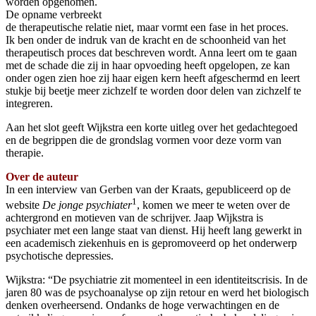
worden opgenomen.
De opname verbreekt
de therapeutische relatie niet, maar vormt een fase in het proces.
Ik ben onder de indruk van de kracht en de schoonheid van het
therapeutisch proces dat beschreven wordt. Anna leert om te gaan
met de schade die zij in haar opvoeding heeft opgelopen, ze kan
onder ogen zien hoe zij haar eigen kern heeft afgeschermd en leert
stukje bij beetje meer zichzelf te worden door delen van zichzelf te
integreren.
Aan het slot geeft Wijkstra een korte uitleg over het gedachtegoed
en de begrippen die de grondslag vormen voor deze vorm van
therapie.
Over de auteur
In een interview van Gerben van der Kraats, gepubliceerd op de
1
website
De jonge psychiater
, komen we meer te weten over de
achtergrond en motieven van de schrijver. Jaap Wijkstra is
psychiater met een lange staat van dienst. Hij heeft lang gewerkt in
een academisch ziekenhuis en is gepromoveerd op het onderwerp
psychotische depressies.
Wijkstra: “De psychiatrie zit momenteel in een identiteitscrisis. In de
jaren 80 was de psychoanalyse op zijn retour en werd het biologisch
denken overheersend. Ondanks de hoge verwachtingen en de